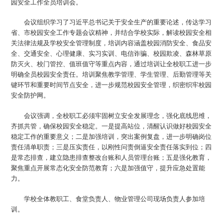
园安全工作全员培训会。
会议组织学习了习近平总书记关于安全生产的重要论述，传达学习
省、市校园安全工作专题会议精神，并结合学校实际，解读校园安全相
关法律法规及学校安全管理制度，培训内容涵盖校园消防安全、食品安
全、交通安全、心理健康、实习实训、电信诈骗、校园欺凌、森林草原
防灭火、校门管控、值班值守等重点内容，通过培训让全校职工进一步
明确全员校园安全责任。培训聚焦教学管理、学生管理、后勤管理等关
键环节和重要时间节点安全，进一步规范校园安全管理，织密织牢校园
安全防护网。
会议强调，全校职工必须牢固树立安全发展理念，强化底线思维，
齐抓共管，确保校园安全稳定。一是提高站位，清醒认识做好校园安全
稳定工作的重要意义；二是加强培训，突出案例复盘，进一步明确岗位
责任清单职责；三是压实责任，以刚性问责倒逼安全责任落实到位；四
是常态排查，建立隐患排查整改台账和人员管理台账；五是强化教育，
聚焦重点开展常态化安全防范教育；六是加强值守，提升应急处置能
力。
学校全体教职工、食堂负责人、物业管理公司现场负责人参加培
训。